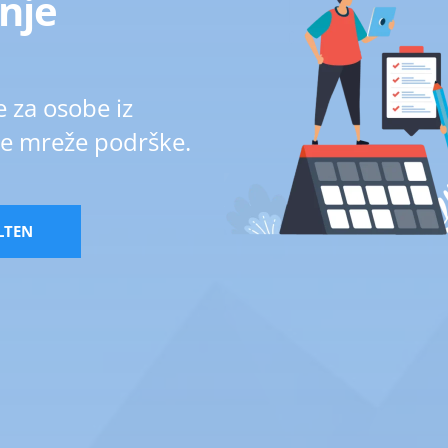
nje
e za osobe iz
ve mreže podrške.
ILTEN