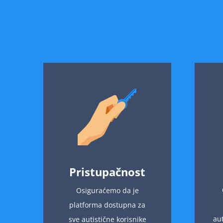
Pristupačnost
Osiguraćemo da je
platforma dostupna za
au
sve autistične korisnike