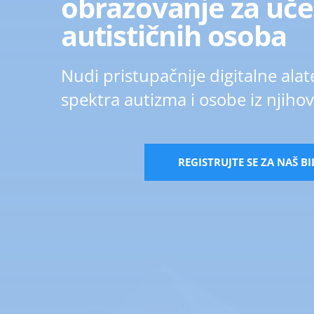
obrazovanje za uče
autističnih osoba
Nudi pristupačnije digitalne alat
spektra autizma i osobe iz njiho
REGISTRUJTE SE ZA NAŠ B