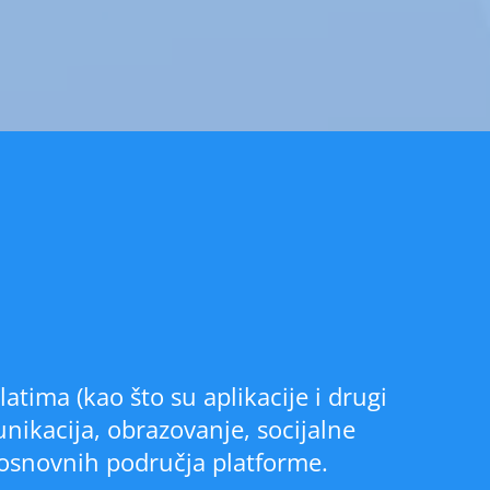
atima (kao što su aplikacije i drugi
unikacija, obrazovanje, socijalne
 osnovnih područja platforme.