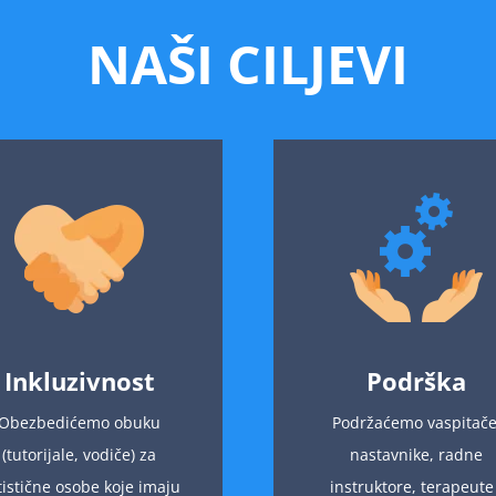
NAŠI CILJEVI
Inkluzivnost
Podrška
Obezbedićemo obuku
Podržaćemo vaspitače
(tutorijale, vodiče) za
nastavnike, radne
tistične osobe koje imaju
instruktore, terapeute 