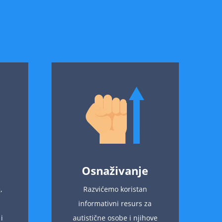
Osnaživanje
,
Razvićemo koristan
informativni resurs za
i
autistične osobe i njihove