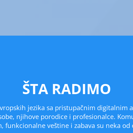
ŠTA RADIMO
vropskih jezika sa pristupačnim digitalnim al
 osobe, njihove porodice i profesionalce. Kom
em, funkcionalne veštine i zabava su neka od