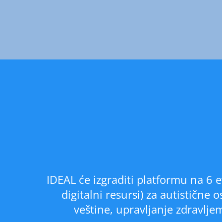
IDEAL će izgraditi platformu na 6 e
digitalni resursi) za autistične
veštine, upravljanje zdravlj