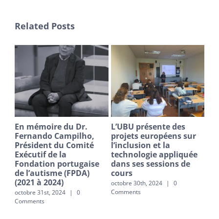
Related Posts
En mémoire du Dr.
L’UBU présente des
Co
x
Fernando Campilho,
projets européens sur
de 
ns
Président du Comité
l’inclusion et la
« R
EAL
Exécutif de la
technologie appliquée
».
Fondation portugaise
dans ses sessions de
mai 
de l’autisme (FPDA)
cours
(2021 à 2024)
nts
octobre 30th, 2024
|
0
Comments
octobre 31st, 2024
|
0
Comments