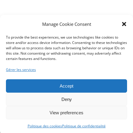
Manage Cookie Consent
To provide the best experiences, we use technologies like cookies to
store and/or access device information. Consenting to these technologies
will allow us to process data such as browsing behavior or unique IDs on
this site. Not consenting or withdrawing consent, may adversely affect
certain features and functions.
Gérer les services
Accept
Deny
The European Commission support for the production of this
website does not constitute an endorsement of the contents which
View preferences
reflects the views only of the authors, and the Commission cannot
be held responsible for any use which may be made of the
Politique des cookies
Politique de confidentialité
information contained therein.